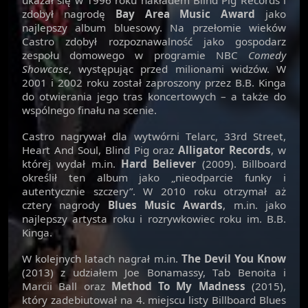
ukazał się w 1996 roku nakładem Blind Pig Records i
zdobył nagrodę
Bay Area Music Award
jako
najlepszy album bluesowy. Na przełomie wieków
Castro zdobył rozpoznawalność jako gospodarz
zespołu domowego w programie NBC
Comedy
Showcase
, występując przed milionami widzów. W
2001 i 2002 roku został zaproszony przez B.B. Kinga
do otwierania jego tras koncertowych – a także do
wspólnego finału na scenie.
Castro nagrywał dla wytwórni Telarc, 33rd Street,
Heart And Soul, Blind Pig oraz
Alligator Records
, w
której wydał m.in.
Hard Believer
(2009). Billboard
określił ten album jako „nieodparcie funky i
autentycznie szczery”. W 2010 roku otrzymał aż
cztery nagrody
Blues Music Awards
, m.in. jako
najlepszy artysta roku i rozrywkowiec roku im. B.B.
Kinga.
W kolejnych latach nagrał m.in.
The Devil You Know
(2013) z udziałem Joe Bonamassy, Tab Benoita i
Marcii Ball oraz
Method To My Madness
(2015),
który zadebiutował na 4. miejscu listy Billboard Blues