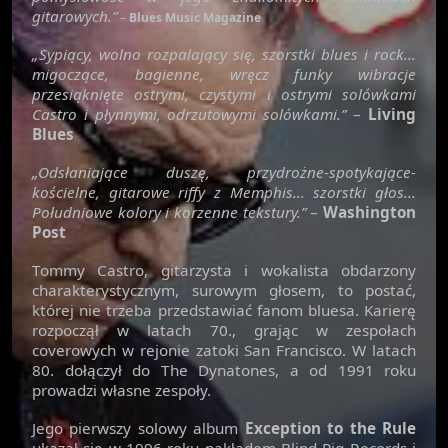
gitarowych.”
–
Blues Music Magazine
„Sypiący, wolno rozpalający się, szorstki blues i rock...
migoczące, bagienne, wręcz funky wibracje
przesiąknięte ostrymi, czystymi i ostrymi solówkami
Castro i płynnymi, odrzutowymi solówkami.”
–
Living
Blues
„Odsłaniające duszę, przydrożne-spotykające-
kościelne, gitarowe riffy z Memphis... szorstki głos...
Południowe kolory i korzenne tekstury.”
–
Washington
Post
Tommy Castro, gitarzysta i wokalista obdarzony
charakterystycznym, surowym głosem, to postać,
której nie trzeba przedstawiać fanom bluesa. Karierę
rozpoczął w latach 70., grając w zespołach
coverowych w rejonie zatoki San Francisco. W latach
80. dołączył do The Dynatones, a od 1991 roku
prowadzi własne zespoły.
Jego pierwszy solowy album
Exception to the Rule