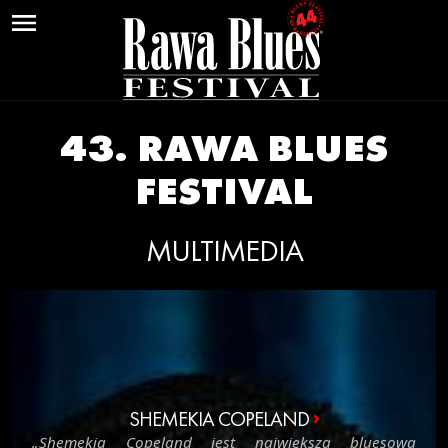
SWITCH TO ENGLISH »
43. RAWA BLUES
AKTUALNOŚCI
FESTIVAL
BILETY
O FESTIWALU
MULTIMEDIA
KRONIKA
WIDEOTEKA
KONTAKT
SHEMEKIA COPELAND
„Shemekia Copeland jest największą bluesową