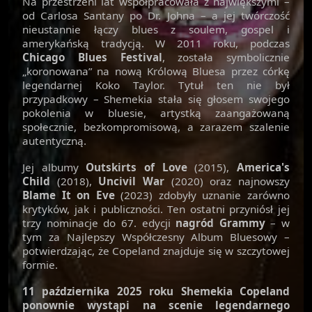
Na przestrzeni lat współpracowała z największymi –
od Carlosa Santany po Dr. Johna – a jej twórczość
nieustannie łączy blues z soulem, gospel i
amerykańską tradycją. W 2011 roku, podczas
Chicago Blues Festival
, została symbolicznie
„koronowana” na nową Królową Bluesa przez córkę
legendarnej Koko Taylor. Tytuł ten nie był
przypadkowy – Shemekia stała się głosem swojego
pokolenia w bluesie, artystką zaangażowaną
społecznie, bezkompromisową, a zarazem szalenie
autentyczną.
Jej albumy
Outskirts of Love
(2015),
America's
Child
(2018),
Uncivil War
(2020) oraz najnowszy
Blame It on Eve
(2023) zdobyły uznanie zarówno
krytyków, jak i publiczności. Ten ostatni przyniósł jej
trzy nominacje do 67. edycji
nagród Grammy
– w
tym za Najlepszy Współczesny Album Bluesowy –
potwierdzając, że Copeland znajduje się w szczytowej
formie.
11 października 2025 roku Shemekia Copeland
ponownie wystąpi na scenie legendarnego