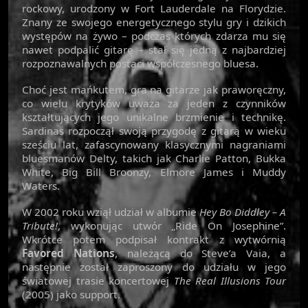
rockowy, urodzony w Fort Lauderdale na Florydzie.
Znany ze swojego energetycznego stylu gry i dzikich
występów na żywo – podczas których zdarza mu się
nawet podpalić gitarę – stał się jedną z najbardziej
rozpoznawalnych postaci współczesnego bluesa.
Choć jest mańkutem, gra na gitarze jak praworęczny,
co wielu krytyków uważa za jeden z czynników
kształtujących jego unikalne brzmienie i technikę.
Sardinas rozpoczął swoją przygodę z gitarą w wieku
sześciu lat, zafascynowany klasycznymi nagraniami
bluesmanów Delty, takich jak Charlie Patton, Bukka
White, Big Bill Broonzy, Elmore James i Muddy
Waters.
W 2002 roku wziął udział w albumie
Hey Bo Diddley – A
Tribute!
, wykonując utwór „Ride On Josephine”.
Wkrótce potem podpisał kontrakt z wytwórnią
Favored Nations
, należącą do Steve’a Vaia, a
następnie został zaproszony do udziału w jego
światowej trasie koncertowej
The Real Illusions Tour
(2005) jako support.