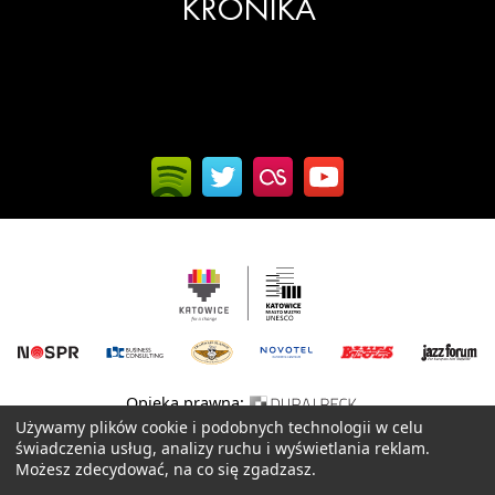
KRONIKA
Opieka prawna:
Używamy plików cookie i podobnych technologii w celu
Serwis tworzony z pasją przez:
XREM
.NET
świadczenia usług, analizy ruchu i wyświetlania reklam.
Możesz zdecydować, na co się zgadzasz.
Regulaminy i polityka prywatności