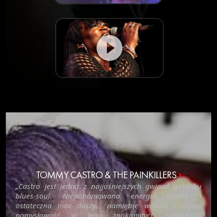
TOMMY CASTRO & THE PAINKILLERS
„Castro jest jedną z najjaśniejszych gwiazd gatunku
blues-soul. Niepohamowana energia bluesa i
ostateczna moc duszy... namiętne wokale i czysta
pomysłowość w jego znakomitych solówkach