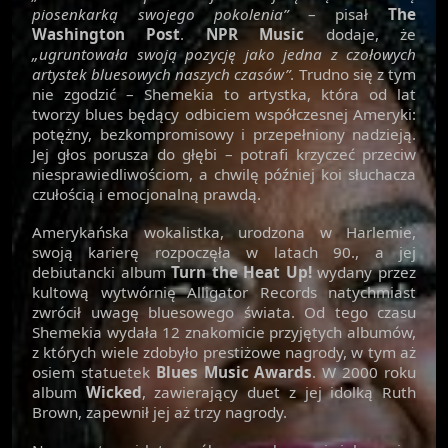
piosenkarką swojego pokolenia”
– pisał
The
Washington Post
.
NPR Music
dodaje, że
„ugruntowała swoją pozycję jako jedna z czołowych
artystek bluesowych naszych czasów”
. Trudno się z tym
nie zgodzić – Shemekia to artystka, która od lat
tworzy blues będący odbiciem współczesnej Ameryki:
potężny, bezkompromisowy i przepełniony nadzieją.
Jej głos porusza do głębi – potrafi krzyczeć przeciw
niesprawiedliwościom, a chwilę później koi słuchacza
czułością i emocjonalną prawdą.
Amerykańska wokalistka, urodzona w Harlemie,
swoją karierę rozpoczęła w latach 90., a jej
debiutancki album
Turn the Heat Up!
wydany przez
kultową wytwórnię Alligator Records natychmiast
zwrócił uwagę bluesowego świata. Od tego czasu
Shemekia wydała 12 znakomicie przyjętych albumów,
z których wiele zdobyło prestiżowe nagrody, w tym aż
osiem statuetek
Blues Music Awards
. W 2000 roku
album
Wicked
, zawierający duet z jej idolką Ruth
Brown, zapewnił jej aż trzy nagrody.