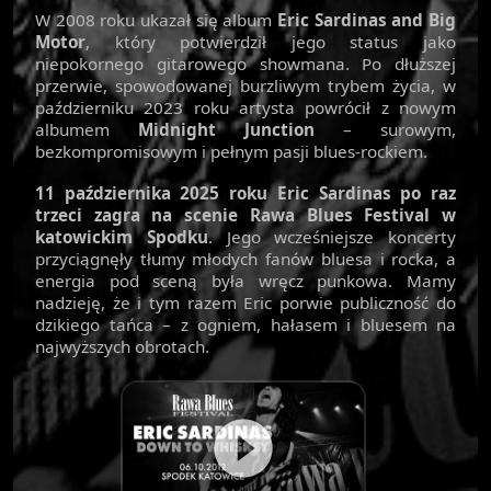
W 2008 roku ukazał się album
Eric Sardinas and Big
Motor
, który potwierdził jego status jako
niepokornego gitarowego showmana. Po dłuższej
przerwie, spowodowanej burzliwym trybem życia, w
październiku 2023 roku artysta powrócił z nowym
albumem
Midnight Junction
– surowym,
bezkompromisowym i pełnym pasji blues-rockiem.
11 października 2025 roku Eric Sardinas po raz
trzeci zagra na scenie Rawa Blues Festival w
katowickim Spodku
. Jego wcześniejsze koncerty
przyciągnęły tłumy młodych fanów bluesa i rocka, a
energia pod sceną była wręcz punkowa. Mamy
nadzieję, że i tym razem Eric porwie publiczność do
dzikiego tańca – z ogniem, hałasem i bluesem na
najwyższych obrotach.